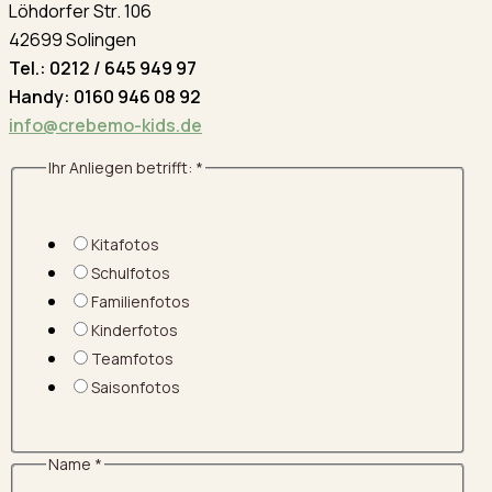
Löhdorfer Str. 106
42699 Solingen
Tel.: 0212 / 645 949 97
Handy: 0160 946 08 92
info@crebemo-kids.de
Ihr Anliegen betrifft:
*
Kitafotos
Schulfotos
Familienfotos
Kinderfotos
Teamfotos
Saisonfotos
Name
*